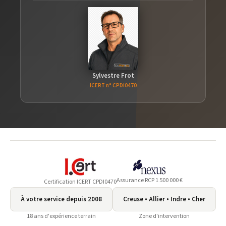
Sylvestre Frot
ICERT n° CPDI0470
Assurance RCP 1 500 000 €
Certification ICERT CPDI0470
À votre service depuis 2008
Creuse • Allier • Indre • Cher
18 ans d'expérience terrain
Zone d'intervention