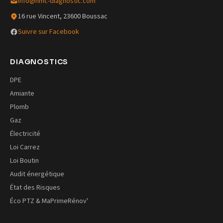
info@hmc-diagnostic.com
16 rue Vincent, 23600 Boussac
Suivre sur Facebook
DIAGNOSTICS
DPE
Amiante
Plomb
Gaz
Électricité
Loi Carrez
Loi Boutin
Audit énergétique
État des Risques
Éco PTZ & MaPrimeRénov'