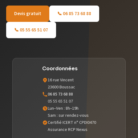
Devis gratuit
📞 06 85 73 68 88
📞 05 55 65 51 07
Coordonnées
16 rue Vincent
23600 Boussac
06 85 73 68 88
05 55 65 51 07
Lun–Ven : 8h–19h
Sam : sur rendez-vous
Certifié ICERT n° CPDI0470
Assurance RCP Nexus