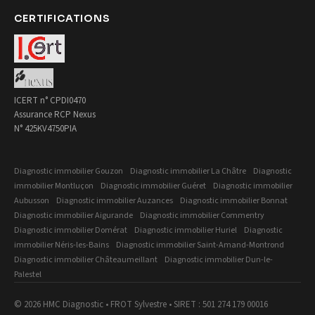
CERTIFICATIONS
ICERT n° CPDI0470
Assurance RCP Nexus
N° 425KV4750PIA
Diagnostic immobilier Gouzon
Diagnostic immobilier La Châtre
Diagnostic
immobilier Montluçon
Diagnostic immobilier Guéret
Diagnostic immobilier
Aubusson
Diagnostic immobilier Auzances
Diagnostic immobilier Bonnat
Diagnostic immobilier Aigurande
Diagnostic immobilier Commentry
Diagnostic immobilier Domérat
Diagnostic immobilier Huriel
Diagnostic
immobilier Néris-les-Bains
Diagnostic immobilier Saint-Amand-Montrond
Diagnostic immobilier Châteaumeillant
Diagnostic immobilier Dun-le-
Palestel
© 2026 HMC Diagnostic • FROT Sylvestre • SIRET : 501 274 179 00016